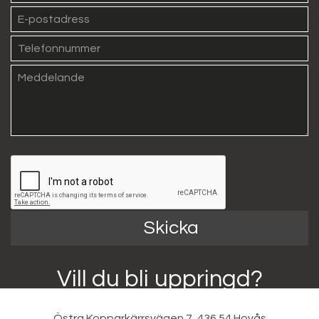
Skicka
Vill du bli uppringd?
Östra Kopparkärrsvägen 7, 436 54 Hovås